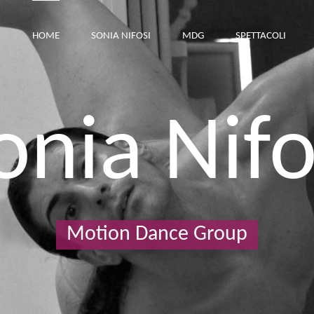
HOME
SONIA NIFOSI
MDG
SPETTACOLI
onia Nifo
Motion Dance Group