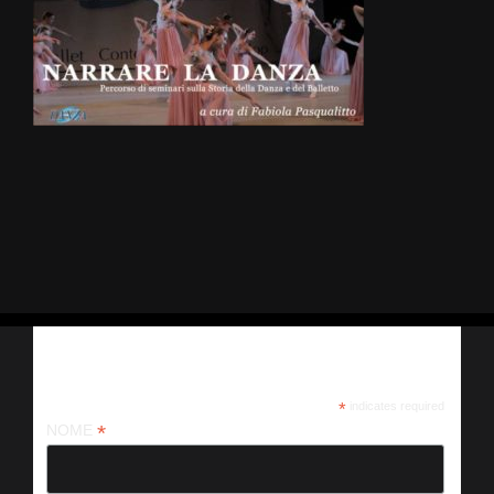
Iscriviti alla nostra newsletter
*
indicates required
*
NOME