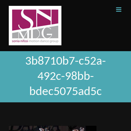
Skip
to
content
3b8710b7-c52a-
492c-98bb-
bdec5075ad5c