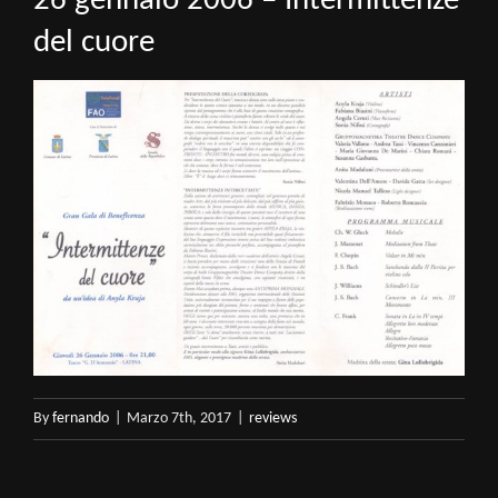
26 gennaio 2006 – Intermittenze
del cuore
By
fernando
|
Marzo 7th, 2017
|
reviews