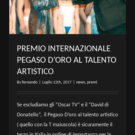
PREMIO INTERNAZIONALE
PEGASO D’ORO AL TALENTO
ARTISTICO
By
fernando
|
Luglio 12th, 2017
|
news
,
premi
Se escludiamo gli “Oscar TV” e il “David di
Donatello”, il Pegaso D’oro al talento artistico
( quello con la T maiuscola) è sicuramente il
terzo in Italia in ordine di importanza per la