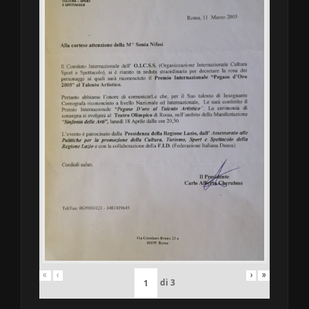
«
‹
›
»
di
3