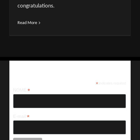
congratulations.
Read More
Iscriviti alla nostra newsletter
*
indicates required
*
NOME
*
E-mail