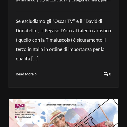
By
fernando
|
Luglio 12th, 2017
|
Categories:
news
,
premi
Se escludiamo gli “Oscar TV” e il “David di
Donatello”, il Pegaso D’oro al talento artistico
( quello con la T maiuscola) è sicuramente il
terzo in Italia in ordine di importanza per la
qualità [...]
Read More
0