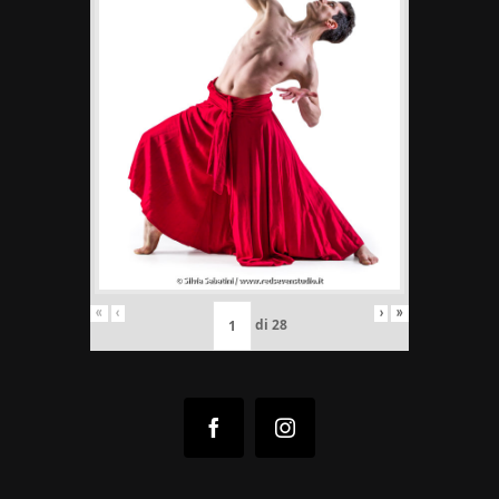
«
‹
›
»
di
28