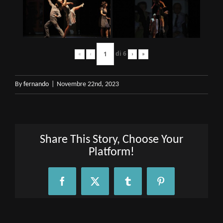
di
6
«
‹
›
»
By
fernando
|
Novembre 22nd, 2023
Share This Story, Choose Your
Platform!
Facebook
X
Tumblr
Pinterest