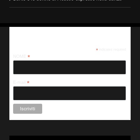
Iscriviti alla nostra newsletter
*
indicates required
*
NOME
*
E-mail