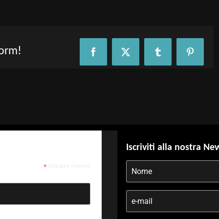
form!
Facebook
X
Tumblr
Pinteres
Iscriviti alla nostra Ne
*
indicates required