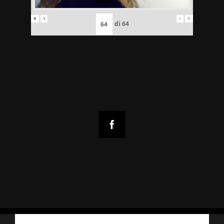
«
‹
›
»
di
64