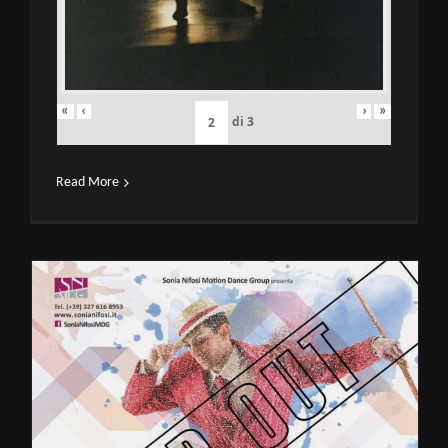
«
‹
›
»
di
3
Read More