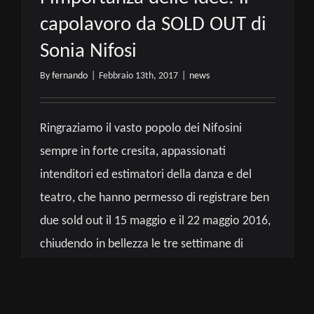
capolavoro da SOLD OUT di
Sonia Nifosi
By
fernando
|
Febbraio 13th, 2017
|
news
Ringraziamo il vasto popolo dei Nifosini
sempre in forte cresita, appassionati
intenditori ed estimatori della danza e del
teatro, che hanno permesso di registrare ben
due sold out il 15 maggio e il 22 maggio 2016,
chiudendo in bellezza le tre settimane di
replica presso il Teatro dell’Angelo di Roma
con il più alto numero di spettatori presenti a
teatro rispetto agli ultimi anni.