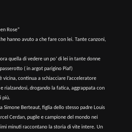
e en Rose”
e che hanno avuto a che fare con lei. Tante canzoni,
ora quella di vedere un po’ di lei in tante donne
asserotto ( in argot parigino Piaf)
 vicina, continua a schiacciare l’acceleratore
do e rialzandosi, drogando la fatica, aggrappata con
 più.
la Simone Berteaut, figlia dello stesso padre Louis
Marcel Cerdan, pugile e campione del mondo nei
imi minuti raccontano la storia di vite intere. Un