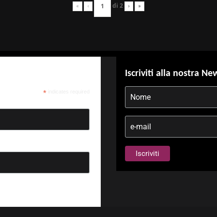
di
2
«
‹
›
»
Iscriviti alla nostra Ne
*
indicates required