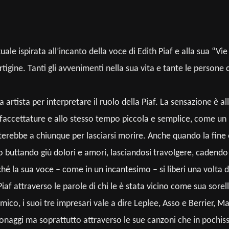
ale ispirata all’incanto della voce di Edith Piaf e alla sua “Vi
rtigine. Tanti gli avvenimenti nella sua vita e tante le person
tista per interpretare il ruolo della Piaf. La sensazione è all
sfaccettature e allo stesso tempo piccola e semplice, come un p
erebbe a chiunque per lasciarsi morire. Anche quando la fine è
ritto buttando giù dolori e amori, lasciandosi travolgere, caden
hé la sua voce – come in un incantesimo – si liberi una volta di
iaf attraverso le parole di chi le è stata vicino come sua sorel
ico, i suoi tre impresari vale a dire Leplee, Asso e Berrier, 
sonaggi ma soprattutto attraverso le sue canzoni che in pochiss