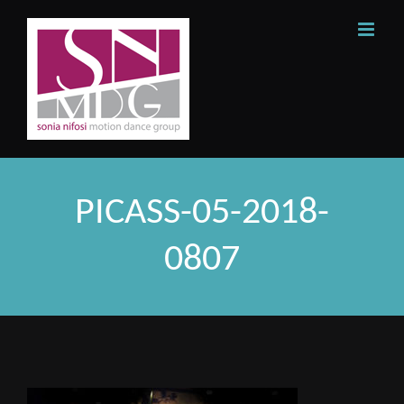
Skip
to
content
PICASS-05-2018-
0807