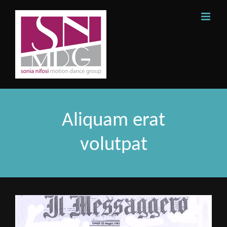
Skip
to
content
Aliquam erat
volutpat
View
Larger