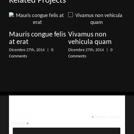
Related Projects
Mauris congue felis
Vivamus non
at erat
vehicula quam
Dicembre 27th, 2014
|
0
Dicembre 27th, 2014
|
0
Comments
Comments
In
s
ma
Dic
Com
Iscriviti alla nostra newsletter
*
indicates required
*
NOME