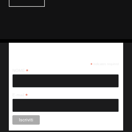
Iscriviti alla nostra newsletter
*
indicates required
*
NOME
*
E-mail