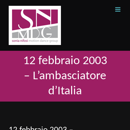
Skip
to
content
12 febbraio 2003
– L’ambasciatore
d’Italia