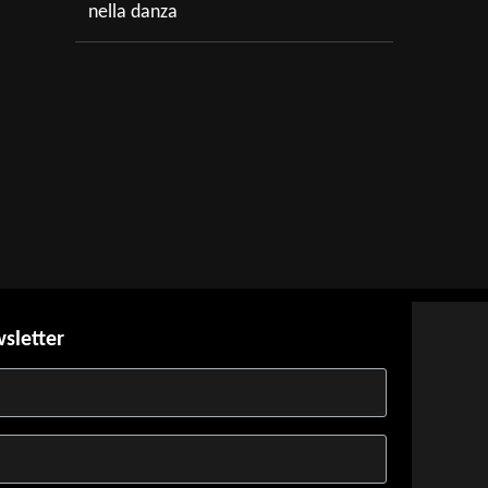
nella danza
t
wsletter