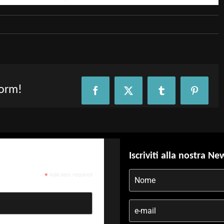
form!
Facebook
X
Tumblr
Pinteres
Iscriviti alla nostra Ne
*
indicates required