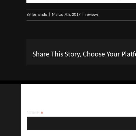
By
fernando
|
Marzo 7th, 2017
|
reviews
Share This Story, Choose Your Plat
Iscriviti alla nostra newsletter
*
NOME