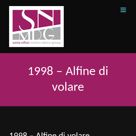
Skip
to
content
1998 – Alfine di
volare