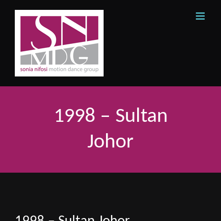
Skip
to
content
1998 – Sultan
Johor