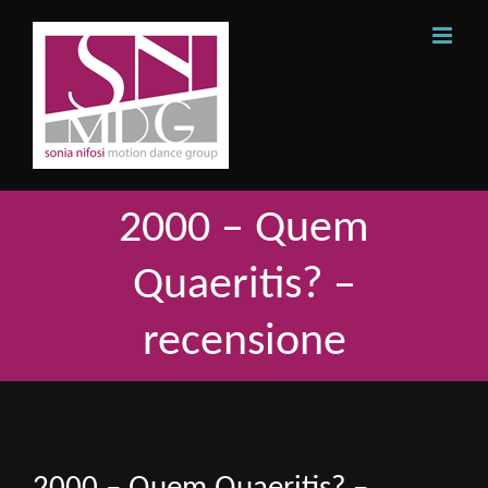
Skip
to
content
2000 – Quem
Quaeritis? –
recensione