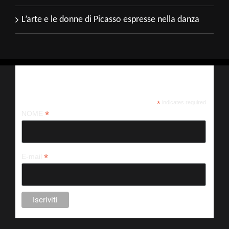
L’arte e le donne di Picasso espresse nella danza
Iscriviti alla nostra newsletter
*
indicates required
*
NOME
*
E-mail