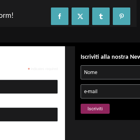
form!
Facebook
X
Tumblr
Pinteres
Iscriviti alla nostra Ne
*
indicates required