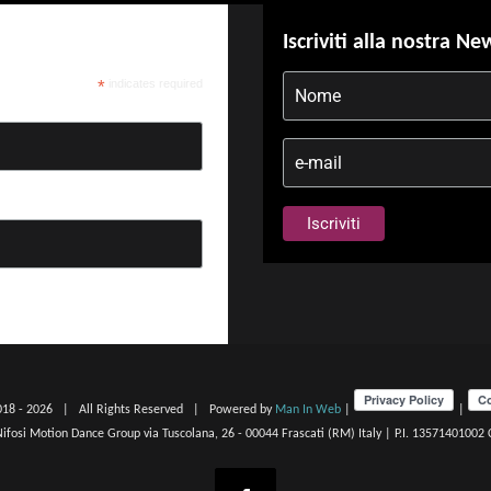
Iscriviti alla nostra Ne
*
indicates required
018 -
2026 | All Rights Reserved | Powered by
Man In Web
|
|
 Nifosi Motion Dance Group via Tuscolana, 26 - 00044 Frascati (RM) Italy | P.I. 13571401002