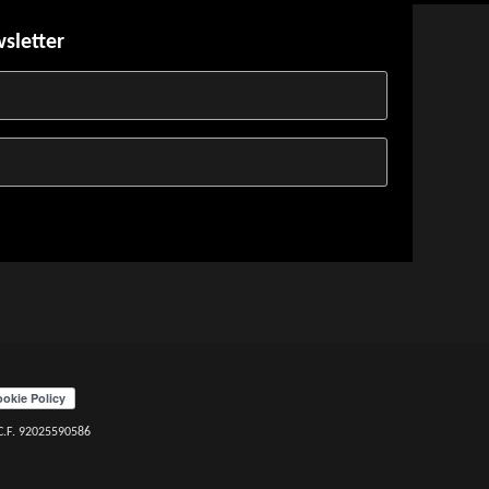
wsletter
 C.F. 92025590586