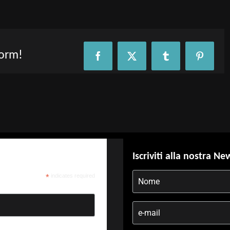
form!
Facebook
X
Tumblr
Pinteres
Iscriviti alla nostra Ne
*
indicates required