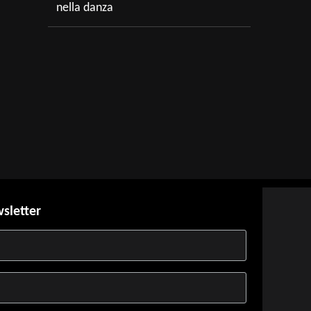
nella danza
t
wsletter