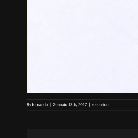
By
fernando
|
Gennaio 13th, 2017
|
recensioni