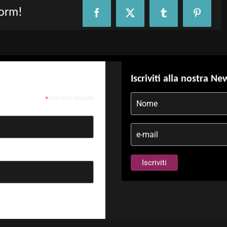
form!
Facebook
X
Tumblr
Pinteres
Iscriviti alla nostra Ne
*
indicates required