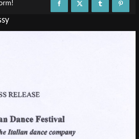
form!
Facebook
X
Tumblr
Pinteres
ssy