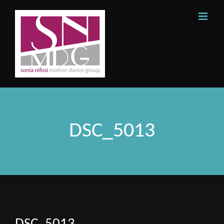
Skip
to
content
DSC_5013