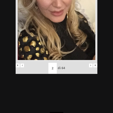
«
‹
›
»
di
64