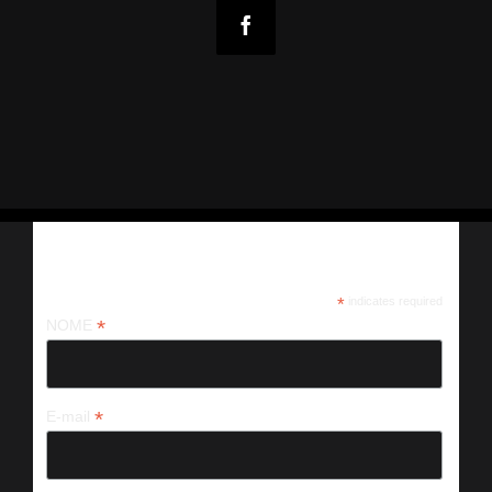
Iscriviti alla nostra newsletter
*
indicates required
*
NOME
*
E-mail