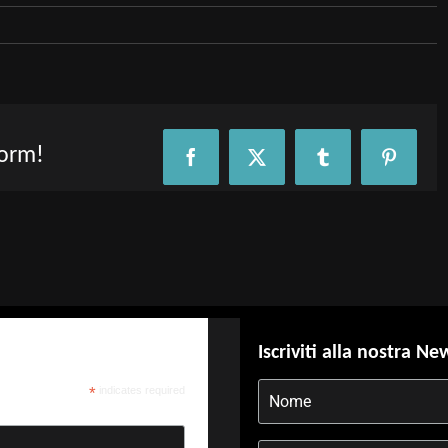
form!
Facebook
X
Tumblr
Pinteres
Iscriviti alla nostra Ne
*
indicates required