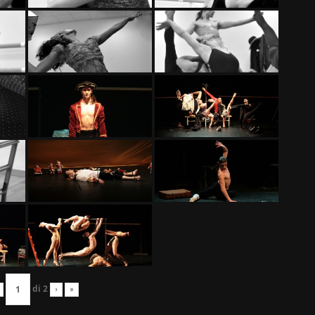
di
2
›
»