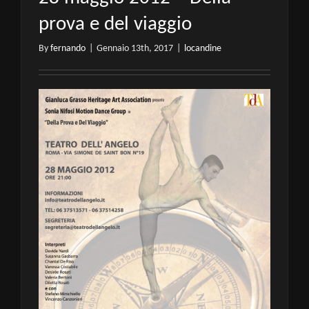
prova e del viaggio
By
fernando
|
Gennaio 13th, 2017
|
locandine