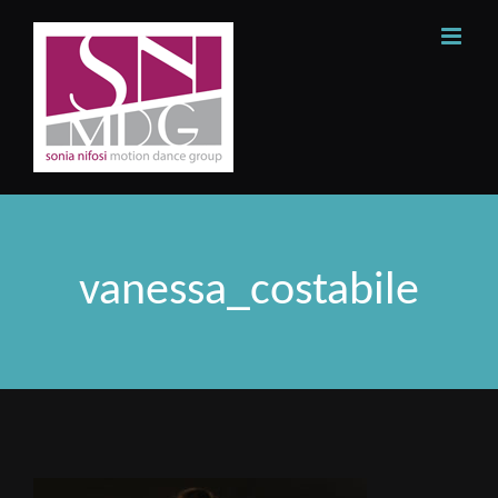
Skip
to
content
vanessa_costabile