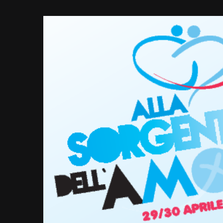
View
Larger
Image