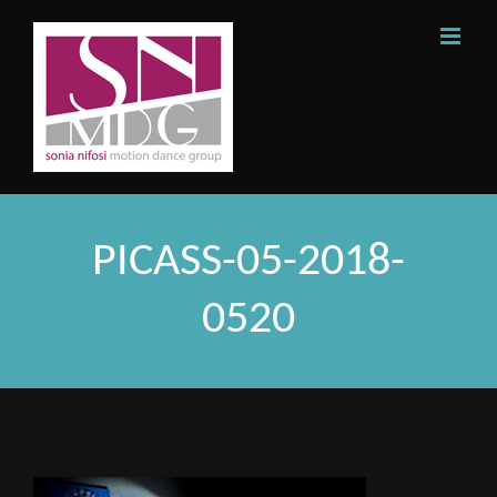
Skip
to
content
PICASS-05-2018-
0520