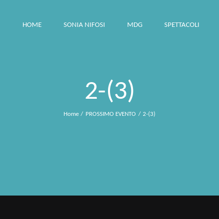
HOME
SONIA NIFOSI
MDG
SPETTACOLI
2-(3)
Home
PROSSIMO EVENTO
2-(3)