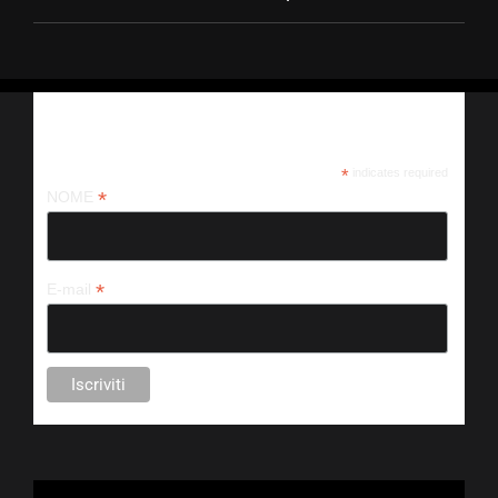
Iscriviti alla nostra newsletter
*
indicates required
*
NOME
*
E-mail