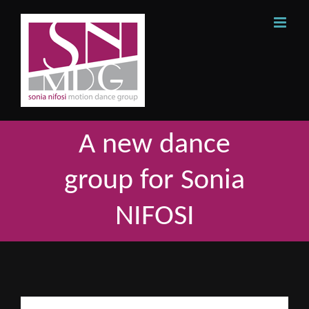
Skip
to
content
A new dance
group for Sonia
NIFOSI
View