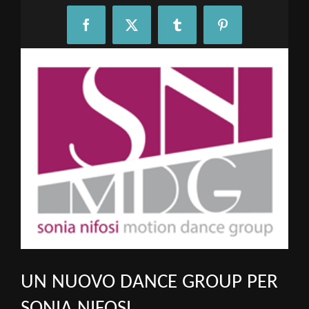
Facebook
X
Tumblr
Pinterest
View
Larger
Image
UN NUOVO DANCE GROUP PER
SONIA NIFOSI