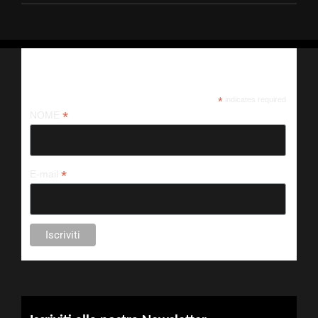
Iscriviti alla nostra newsletter
*
indicates required
*
NOME
*
E-mail