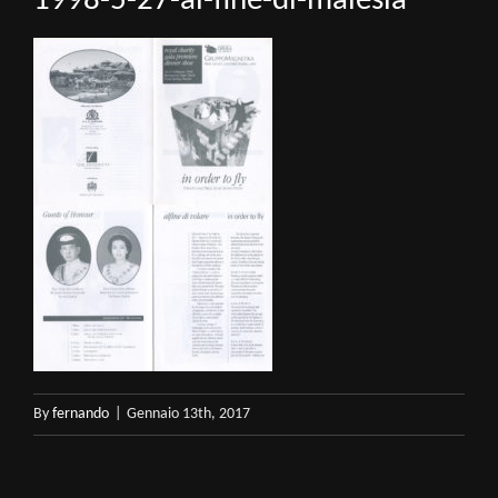
1998-5-27-al-fine-di-malesia
By
fernando
|
Gennaio 13th, 2017