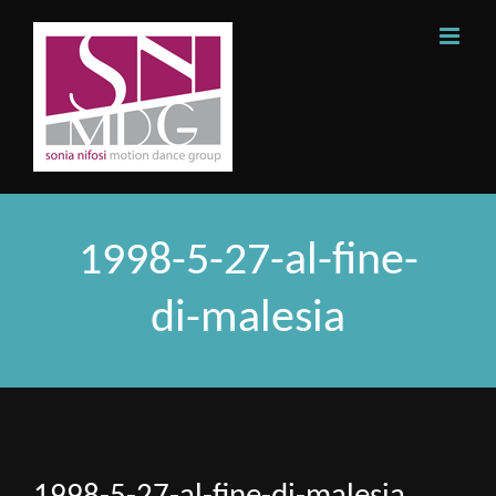
Skip
to
content
1998-5-27-al-fine-
di-malesia