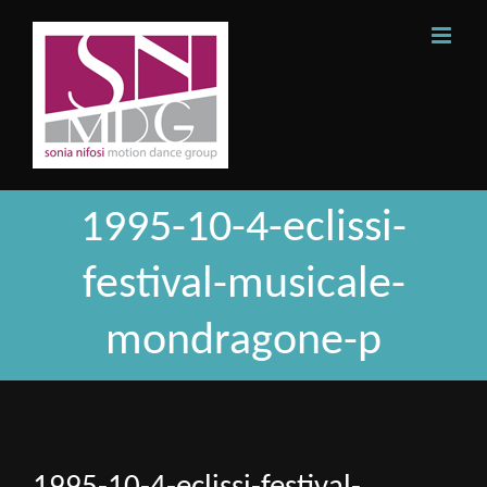
Skip
to
content
1995-10-4-eclissi-
festival-musicale-
mondragone-p