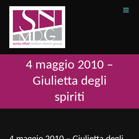
Skip
to
content
4 maggio 2010 –
Giulietta degli
spiriti