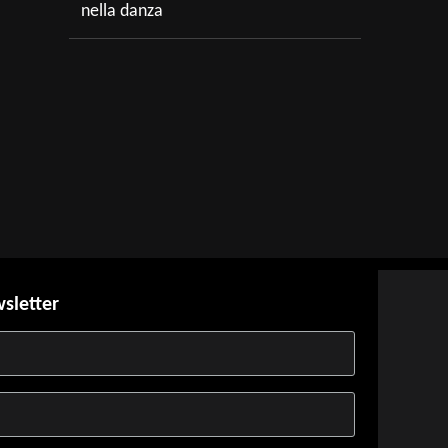
nella danza
t
wsletter