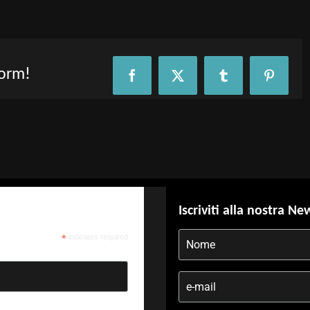
form!
Facebook
X
Tumblr
Pinteres
Iscriviti alla nostra Ne
*
indicates required